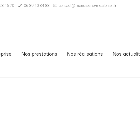
68 46 70
06 89 10 34 88
contact@menuiserie-mealonier.fr
eprise
Nos prestations
Nos réalisations
Nos actuali