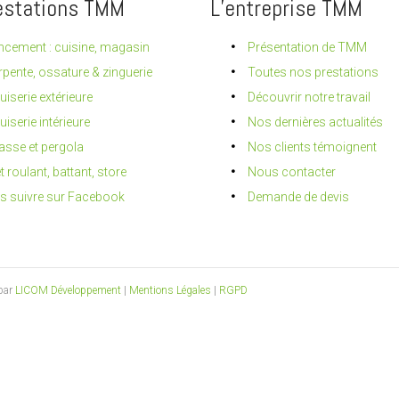
estations TMM
L’entreprise TMM
cement : cuisine, magasin
Présentation de TMM
pente, ossature & zinguerie
Toutes nos prestations
iserie extérieure
Découvrir notre travail
iserie intérieure
Nos dernières actualités
asse et pergola
Nos clients témoignent
t roulant, battant, store
Nous contacter
s suivre sur Facebook
Demande de devis
 par
LICOM Développement
|
Mentions Légales
|
RGPD