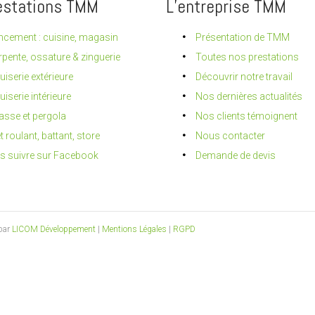
estations TMM
L’entreprise TMM
cement : cuisine, magasin
Présentation de TMM
pente, ossature & zinguerie
Toutes nos prestations
iserie extérieure
Découvrir notre travail
iserie intérieure
Nos dernières actualités
asse et pergola
Nos clients témoignent
t roulant, battant, store
Nous contacter
s suivre sur Facebook
Demande de devis
 par
LICOM Développement
|
Mentions Légales
|
RGPD