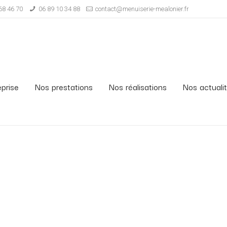
68 46 70
06 89 10 34 88
contact@menuiserie-mealonier.fr
eprise
Nos prestations
Nos réalisations
Nos actuali