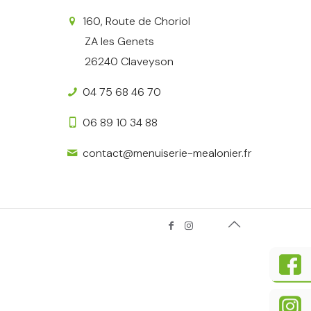
160, Route de Choriol
ZA les Genets
26240 Claveyson
04 75 68 46 70
06 89 10 34 88
contact@menuiserie-mealonier.fr